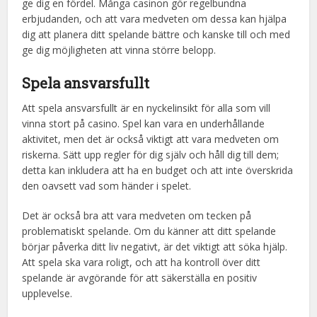
ge dig en fördel. Många casinon gör regelbundna
erbjudanden, och att vara medveten om dessa kan hjälpa
dig att planera ditt spelande bättre och kanske till och med
ge dig möjligheten att vinna större belopp.
Spela ansvarsfullt
Att spela ansvarsfullt är en nyckelinsikt för alla som vill
vinna stort på casino. Spel kan vara en underhållande
aktivitet, men det är också viktigt att vara medveten om
riskerna. Sätt upp regler för dig själv och håll dig till dem;
detta kan inkludera att ha en budget och att inte överskrida
den oavsett vad som händer i spelet.
Det är också bra att vara medveten om tecken på
problematiskt spelande. Om du känner att ditt spelande
börjar påverka ditt liv negativt, är det viktigt att söka hjälp.
Att spela ska vara roligt, och att ha kontroll över ditt
spelande är avgörande för att säkerställa en positiv
upplevelse.