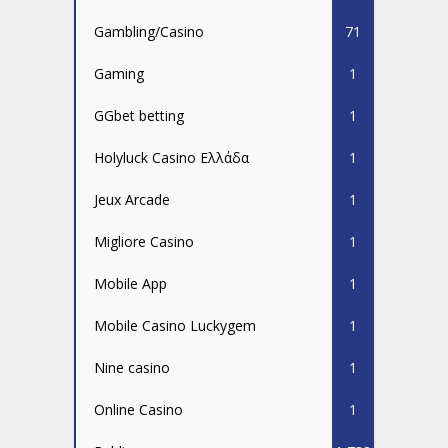
Gambling/Casino
71
Gaming
1
GGbet betting
1
Holyluck Casino Ελλάδα
1
Jeux Arcade
1
Migliore Casino
1
Mobile App
1
Mobile Casino Luckygem
1
Nine casino
1
Online Casino
1