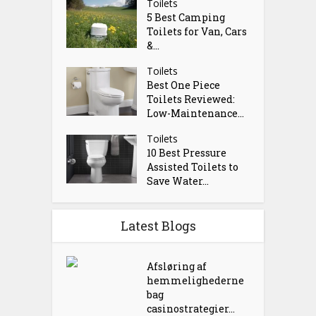
Toilets
5 Best Camping
Toilets for Van, Cars
&...
Toilets
Best One Piece
Toilets Reviewed:
Low-Maintenance...
Toilets
10 Best Pressure
Assisted Toilets to
Save Water...
Latest Blogs
Afsløring af
hemmelighederne
bag
casinostrategier...