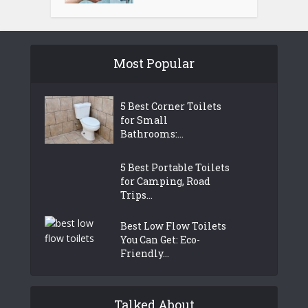
Most Popular
5 Best Corner Toilets
for Small
Bathrooms:...
5 Best Portable Toilets
for Camping, Road
Trips...
Best Low Flow Toilets
You Can Get: Eco-
Friendly...
Talked About