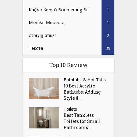
Καζίνο Κινητό Boomerang Bet
1
Μεγάλα Μπόνους
1
στοιχηματικες
2
Текста
39
Top 10 Review
Bathtubs & Hot Tubs
10 Best Acrylic
Bathtubs: Adding
Style &...
Toilets
Best Tankless
Toilets for Small
Bathrooms:...