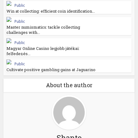
Public
Win at collecting: efficient coin identification...
Public
Master numismatics: tackle collecting
challenges with...
Public
Magyar Online Casino legjobb játékai:
felfedezés...
Public
Cultivate positive gambling gains at Jaguarino
About the author
Shanto