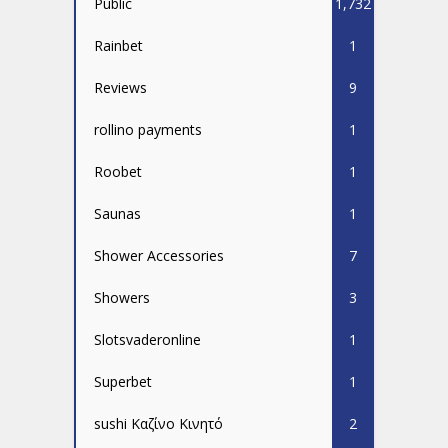
Public
1,732
Rainbet
1
Reviews
9
rollino payments
1
Roobet
1
Saunas
1
Shower Accessories
7
Showers
3
Slotsvaderonline
1
Superbet
1
sushi Καζίνο Κινητό
2