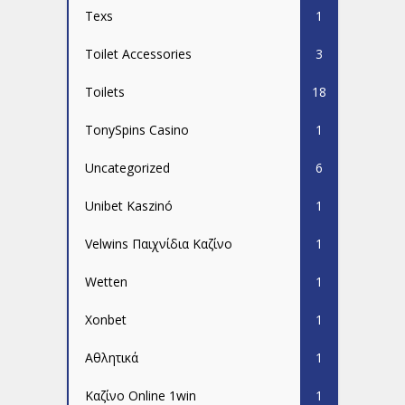
Texs
1
Toilet Accessories
3
Toilets
18
TonySpins Casino
1
Uncategorized
6
Unibet Kaszinó
1
Velwins Παιχνίδια Καζίνο
1
Wetten
1
Xonbet
1
Αθλητικά
1
Καζίνο Online 1win
1