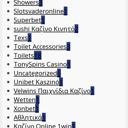
Showers
3
Slotsvaderonline
1
Superbet
1
sushi Καζίνο Κινητό
2
Texs
1
Toilet Accessories
3
Toilets
18
TonySpins Casino
1
Uncategorized
6
Unibet Kaszinó
1
Velwins Παιχνίδια Καζίνο
1
Wetten
1
Xonbet
1
Αθλητικά
1
Καζίνο Online 1win
1