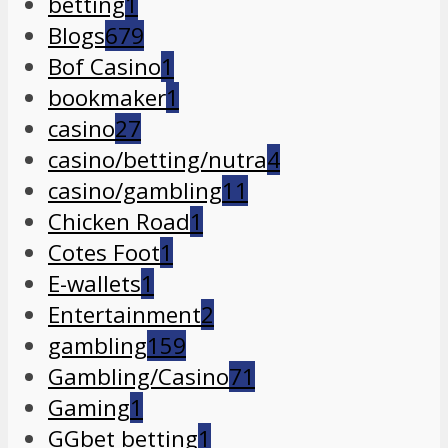
betting
1
Blogs
679
Bof Casino
1
bookmaker
1
casino
27
casino/betting/nutra
4
casino/gambling
11
Chicken Road
1
Cotes Foot
1
E-wallets
1
Entertainment
2
gambling
159
Gambling/Casino
71
Gaming
1
GGbet betting
1