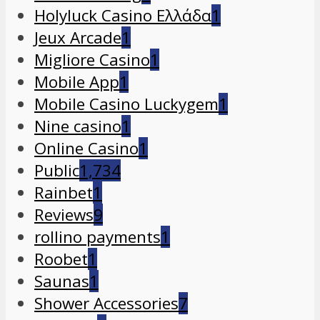
Holyluck Casino Ελλάδα
1
Jeux Arcade
1
Migliore Casino
1
Mobile App
1
Mobile Casino Luckygem
1
Nine casino
1
Online Casino
1
Public
1,734
Rainbet
1
Reviews
9
rollino payments
1
Roobet
1
Saunas
1
Shower Accessories
7