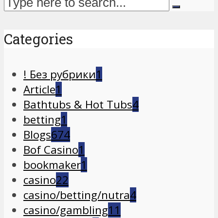
Categories
! Без рубрики
1
Article
1
Bathtubs & Hot Tubs
4
betting
1
Blogs
674
Bof Casino
1
bookmaker
1
casino
22
casino/betting/nutra
4
casino/gambling
11