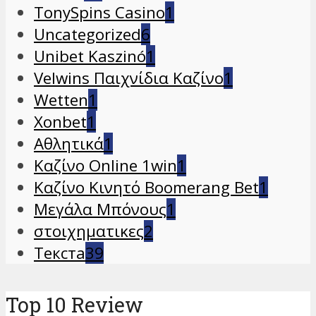
TonySpins Casino
1
Uncategorized
6
Unibet Kaszinó
1
Velwins Παιχνίδια Καζίνο
1
Wetten
1
Xonbet
1
Αθλητικά
1
Καζίνο Online 1win
1
Καζίνο Κινητό Boomerang Bet
1
Μεγάλα Μπόνους
1
στοιχηματικες
2
Текста
39
Top 10 Review