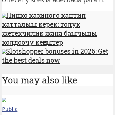
Пинко казиного кантип
катталыш керек: толук
жетекчилик жана башчыны
колдоочу кеңештер
Slotshopper bonuses in 2026: Get
the best deals now
You may also like
Public