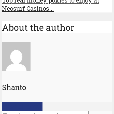
Top real money pokies to enjoy at
Neosurf Casinos...
About the author
Shanto
View all posts