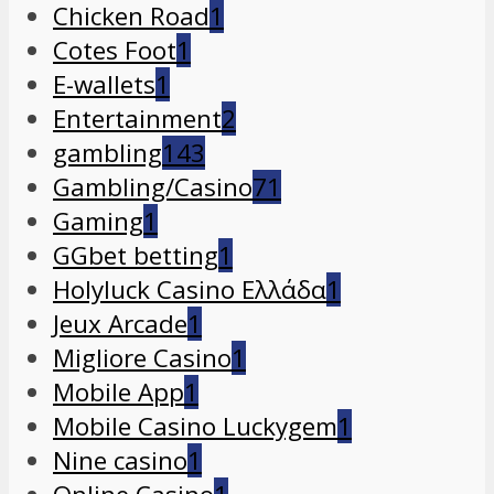
Chicken Road
1
Cotes Foot
1
E-wallets
1
Entertainment
2
gambling
143
Gambling/Casino
71
Gaming
1
GGbet betting
1
Holyluck Casino Ελλάδα
1
Jeux Arcade
1
Migliore Casino
1
Mobile App
1
Mobile Casino Luckygem
1
Nine casino
1