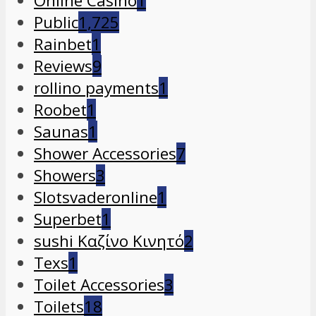
Online Casino
1
Public
1,725
Rainbet
1
Reviews
9
rollino payments
1
Roobet
1
Saunas
1
Shower Accessories
7
Showers
3
Slotsvaderonline
1
Superbet
1
sushi Καζίνο Κινητό
2
Texs
1
Toilet Accessories
3
Toilets
18