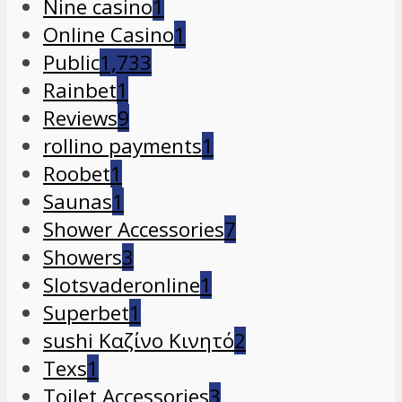
Nine casino
1
Online Casino
1
Public
1,733
Rainbet
1
Reviews
9
rollino payments
1
Roobet
1
Saunas
1
Shower Accessories
7
Showers
3
Slotsvaderonline
1
Superbet
1
sushi Καζίνο Κινητό
2
Texs
1
Toilet Accessories
3