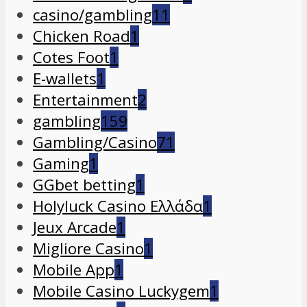
casino/gambling
11
Chicken Road
1
Cotes Foot
1
E-wallets
1
Entertainment
2
gambling
159
Gambling/Casino
71
Gaming
1
GGbet betting
1
Holyluck Casino Ελλάδα
1
Jeux Arcade
1
Migliore Casino
1
Mobile App
1
Mobile Casino Luckygem
1