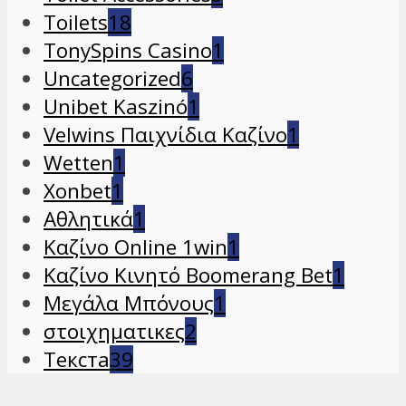
Toilets
18
TonySpins Casino
1
Uncategorized
6
Unibet Kaszinó
1
Velwins Παιχνίδια Καζίνο
1
Wetten
1
Xonbet
1
Αθλητικά
1
Καζίνο Online 1win
1
Καζίνο Κινητό Boomerang Bet
1
Μεγάλα Μπόνους
1
στοιχηματικες
2
Текста
39