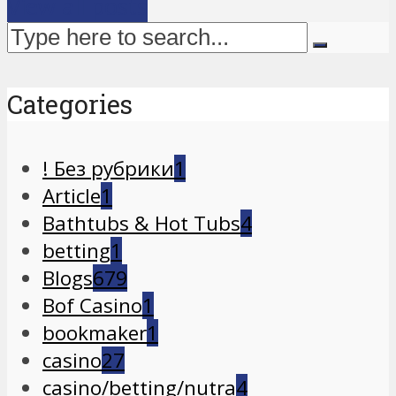
View all posts
Categories
! Без рубрики
1
Article
1
Bathtubs & Hot Tubs
4
betting
1
Blogs
679
Bof Casino
1
bookmaker
1
casino
27
casino/betting/nutra
4